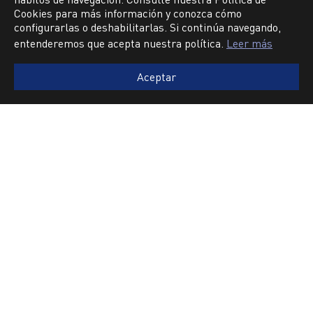
medidas WH-8, WH-10 o WH-12, para baldes
Cookies para más información y conozca cómo
de palas de cable y labios para baldes de
configurarlas o deshabilitarlas. Si continúa navegando,
cargadores que trabajan en minería
entenderemos que acepta nuestra política.
Leer más
subterránea.
Aceptar