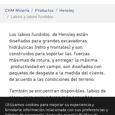
You are here:
CHM Minería
Productos
Hensley
Labios y labios fundidos
Los labios fundidos de Hensley están
diseñados para grandes excavadoras
hidráulicas (retro y frontales) y son
construidos para soportar las fuerzas
máximas de rotura, y entregar la máxima
productividad en campo, son diseñados con
paquetes de desgaste a la medida del cliente,
de acuerdo a las condiciones del terreno.
También se encuentran disponibles, labios de
placa, para excavadoras más pequeñas,
labios tipo placa y mecánicos para
Utilizamos cookies para mejorar su experiencia y
brindarle información relacionada con sus preferencias y
cargadores frontales, labios Whisler con
hábitos de navegación. Consulte nuestra Política de